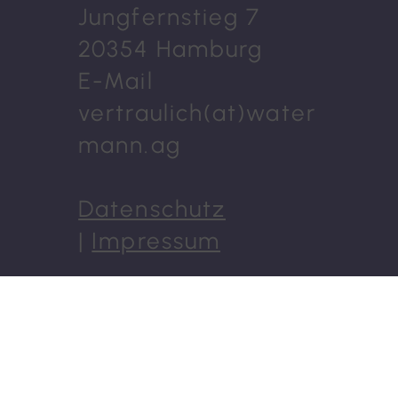
Jungfernstieg 7
20354 Hamburg
E-Mail
vertraulich(at)water
mann.ag
Datenschutz
|
Impressum