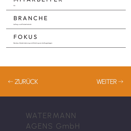
90
BRANCHE
Aufzug- und Fördertechnik
FOKUS
Neubau, Modernisierung und Wartung von Aufzuganlagen
ZURÜCK
WEITER
WATERMANN
AGENS GmbH