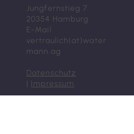
Jungfernstieg 7
20354 Hamburg
E-Mail
vertraulich(at)water
mann.ag
Datenschutz
|
Impressum